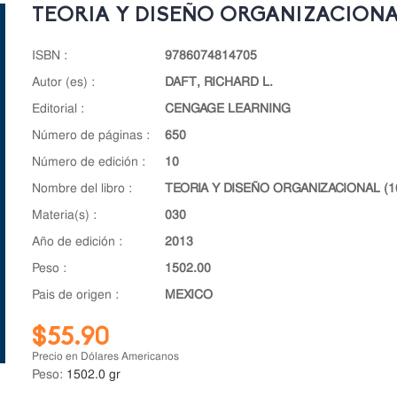
TEORIA Y DISEÑO ORGANIZACIONAL
ISBN :
9786074814705
autor (es) :
DAFT, RICHARD L.
editorial :
CENGAGE LEARNING
número de páginas :
650
número de edición :
10
nombre del libro :
TEORIA Y DISEÑO ORGANIZACIONAL (1
materia(s) :
030
año de edición :
2013
peso :
1502.00
pais de origen :
MEXICO
$55.90
Precio en Dólares Americanos
Peso:
1502.0 gr